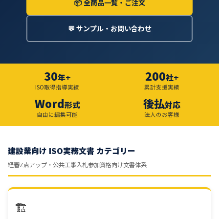
📦 全商品一覧・ご注文
💬 サンプル・お問い合わせ
30
200
年+
社+
ISO取得指導実績
累計支援実績
Word
後払
形式
対応
自由に編集可能
法人のお客様
建設業向け ISO実務文書 カテゴリー
経審Z点アップ・公共工事入札参加資格向け文書体系
🏗️