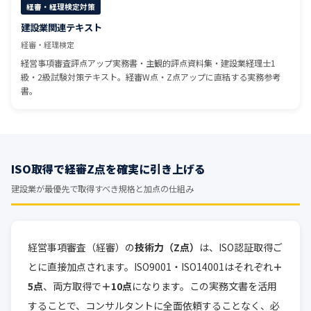
経審・経理検定対策
建設業関連テキスト
経審・経理検定
経営事項審査評点アップ実務書・主観的評点資料集・建設業経理士1
級・2級試験対策テキスト。経審W点・Z点アップに直結する実務参考
書。
ISO取得で経審Z点を確実に引き上げる
建設業が最優先で取得すべき規格と加点の仕組み
経営事項審査（経審）の
技術力（Z点）
は、ISO認証取得ご
とに直接加点されます。ISO9001・ISO14001はそれぞれ
＋
5点
、両方取得で
＋10点
になります。この実務文書を活用
することで、コンサルタントに全面依頼することなく、必