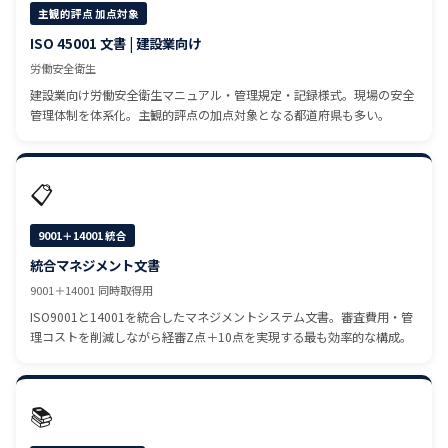
主観的評点 加点対象
ISO 45001 文書 | 建設業向け
労働安全衛生
建設業向け労働安全衛生マニュアル・管理規定・記録様式。現場の安全
管理体制を体系化。主観的評点の加点対象となる都道府県も多い。
📋
9001＋14001 統合
統合マネジメント文書
9001＋14001 同時取得用
ISO9001と14001を統合したマネジメントシステム文書。審査費用・管
理コストを削減しながら経審Z点＋10点を実現する最も効率的な構成。
📚