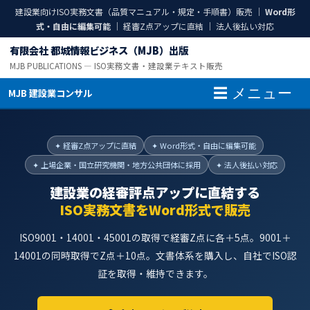
建設業向けISO実務文書（品質マニュアル・規定・手順書）販売 ｜
Word形
式・自由に編集可能
｜ 経審Z点アップに直結 ｜ 法人後払い対応
有限会社 都城情報ビジネス（MJB）出版
MJB PUBLICATIONS ― ISO実務文書・建設業テキスト販売
☰ メニュー
MJB 建設業コンサル
✦ 経審Z点アップに直結
✦ Word形式・自由に編集可能
✦ 上場企業・国立研究機関・地方公共団体に採用
✦ 法人後払い対応
建設業の経審評点アップに直結する
ISO実務文書をWord形式で販売
ISO9001・14001・45001の取得で経審Z点に各＋5点。
9001＋
14001の同時取得でZ点＋10点。
文書体系を購入し、自社でISO認
証を取得・維持できます。