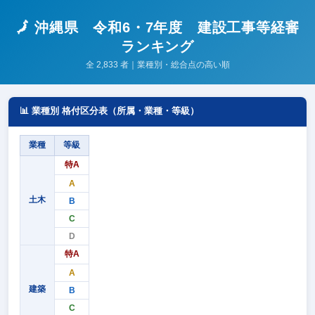
🗾 沖縄県 令和6・7年度 建設工事等経審
ランキング
全 2,833 者｜業種別・総合点の高い順
📊 業種別 格付区分表（所属・業種・等級）
業種
等級
特A
A
土木
B
C
D
特A
A
建築
B
C