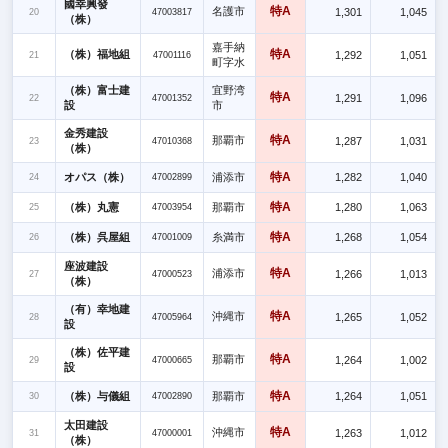
國幸興發
特A
名護市
1,301
1,045
20
47003817
（株）
嘉手納
特A
（株）福地組
1,292
1,051
21
47001116
町字水
（株）富士建
宜野湾
特A
1,291
1,096
22
47001352
設
市
金秀建設
特A
那覇市
1,287
1,031
23
47010368
（株）
特A
オパス（株）
浦添市
1,282
1,040
24
47002899
特A
（株）丸憲
那覇市
1,280
1,063
25
47003954
特A
（株）呉屋組
糸満市
1,268
1,054
26
47001009
座波建設
特A
浦添市
1,266
1,013
27
47000523
（株）
（有）幸地建
特A
沖縄市
1,265
1,052
28
47005964
設
（株）佐平建
特A
那覇市
1,264
1,002
29
47000665
設
特A
（株）与儀組
那覇市
1,264
1,051
30
47002890
太田建設
特A
沖縄市
1,263
1,012
31
47000001
（株）