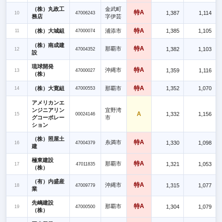
（株）丸政工
金武町
特A
1,387
1,114
10
47006243
務店
字伊芸
特A
（株）大城組
浦添市
1,385
1,105
11
47000074
（株）南成建
特A
那覇市
1,382
1,103
12
47004352
設
琉球開発
特A
沖縄市
1,359
1,116
13
47000027
（株）
特A
（株）大寛組
那覇市
1,352
1,070
14
47000553
アメリカンエ
ンジニアリン
宜野湾
A
1,332
1,156
15
00024146
グコーポレー
市
ション
（株）照屋土
特A
糸満市
1,330
1,098
16
47004379
建
極東建設
特A
那覇市
1,321
1,053
17
47011835
（株）
（有）内盛産
特A
沖縄市
1,315
1,077
18
47009779
業
先嶋建設
特A
那覇市
1,304
1,079
19
47000500
（株）