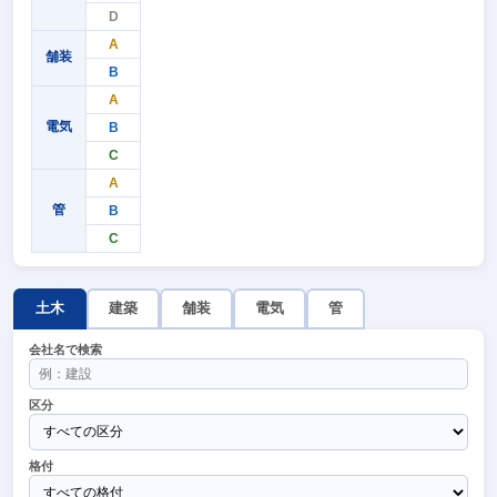
D
A
舗装
B
A
電気
B
C
A
管
B
C
土木
建築
舗装
電気
管
会社名で検索
区分
格付