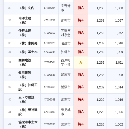
宜野湾
特A
（株）丸内
1,260
1,080
32
47008205
市
南洋土建
特A
那覇市
1,259
1,037
33
47011758
（株）
仲程土建
宜野座
特A
1,252
1,072
34
47000010
（株）
村字惣
特A
（株）東開発
名護市
1,239
1,046
35
47002025
特A
（株）基土木
沖縄市
1,239
1,009
36
47011044
國和建設
西原町
A
1,235
1,011
37
47003504
（株）
字小那
牧港建設
特A
浦添市
1,233
998
38
47000848
（株）
（株）沖縄工
特A
浦添市
1,232
1,014
39
47005260
設
ムトウ建設
特A
那覇市
1,229
1,016
40
47006041
（株）
（株）豊神建
豊見城
特A
1,229
1,026
41
47011400
設
市
協栄海事土木
特A
浦添市
1,226
1,002
42
47002033
（株）