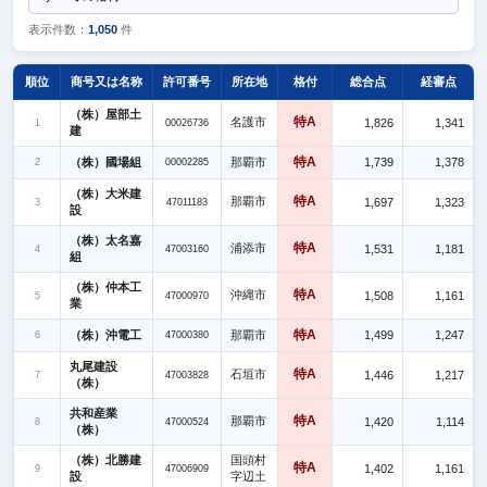
表示件数：
1,050
件
順位
商号又は名称
許可番号
所在地
格付
総合点
経審点
（株）屋部土
特A
名護市
1,826
1,341
1
00026736
建
特A
（株）國場組
那覇市
1,739
1,378
2
00002285
（株）大米建
特A
那覇市
1,697
1,323
3
47011183
設
（株）太名嘉
特A
浦添市
1,531
1,181
4
47003160
組
（株）仲本工
特A
沖縄市
1,508
1,161
5
47000970
業
特A
（株）沖電工
那覇市
1,499
1,247
6
47000380
丸尾建設
特A
石垣市
1,446
1,217
7
47003828
（株）
共和産業
特A
那覇市
1,420
1,114
8
47000524
（株）
（株）北勝建
国頭村
特A
1,402
1,161
9
47006909
設
字辺土