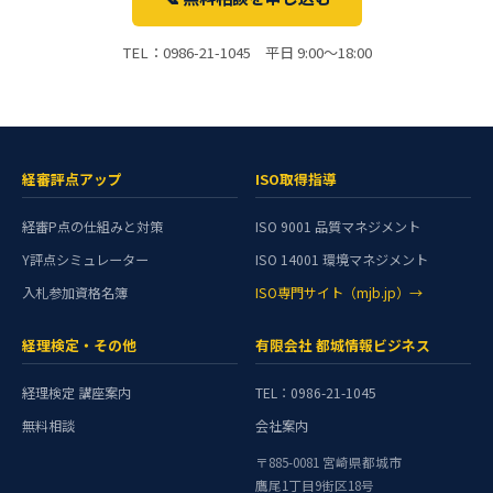
TEL：0986-21-1045 平日 9:00〜18:00
経審評点アップ
ISO取得指導
経審P点の仕組みと対策
ISO 9001 品質マネジメント
Y評点シミュレーター
ISO 14001 環境マネジメント
入札参加資格名簿
ISO専門サイト（mjb.jp）→
経理検定・その他
有限会社 都城情報ビジネス
経理検定 講座案内
TEL：0986-21-1045
無料相談
会社案内
〒885-0081 宮崎県都城市
鷹尾1丁目9街区18号