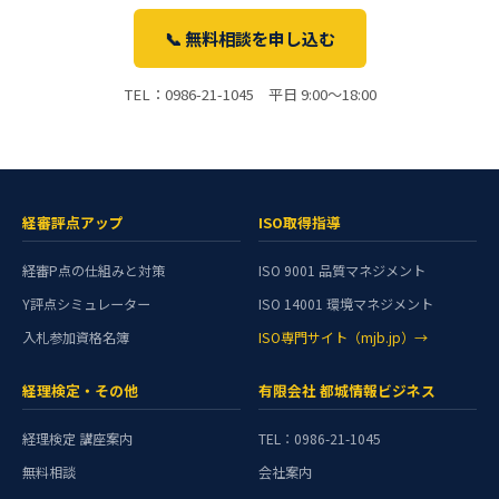
📞 無料相談を申し込む
TEL：0986-21-1045 平日 9:00〜18:00
経審評点アップ
ISO取得指導
経審P点の仕組みと対策
ISO 9001 品質マネジメント
Y評点シミュレーター
ISO 14001 環境マネジメント
入札参加資格名簿
ISO専門サイト（mjb.jp）→
経理検定・その他
有限会社 都城情報ビジネス
経理検定 講座案内
TEL：0986-21-1045
無料相談
会社案内