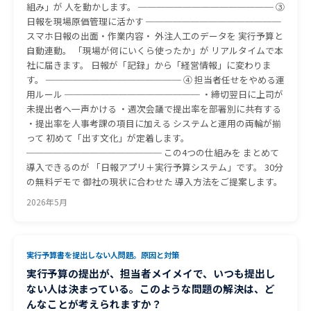
組み」が 人を動かします。 ─────────────── ③
日報を現場原価管理に活かす ───────────────
スマホ日報の出面・作業内容・ 外注人工のデータを 実行予算と
自動連動。 「現場が何にいくら使ったか」が リアルタイムで本
社に届きます。 日報が「記録」から「経営情報」に変わりま
す。 ─────────────── ④ 担当者任せをやめる運
用ルール ─────────────── ・締切翌日に上司が
未提出者へ一声かける ・週次会議で提出率を部署別に共有する
・提出率を人事考課の項目に加える システムと運用の両輪が揃
って 初めて「出す文化」が定着します。
─────────────── この4つの仕組みを まとめて
導入できるのが 「日報アプリ＋実行予算システム」です。 30分
の無料デモで 御社の現状に合わせた 導入方法をご提案します。
2026年5月
実行予算書を提出しない人問題。原因と対策
実行予算の提出が、担当者メイメイで、いつも提出し
ない人は決まっている。このような問題の解決は、ど
んなことが考えられますか？