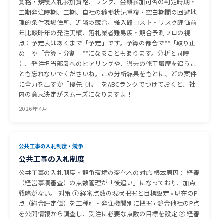
資格・規模入札参加資格、ランク、金額参加可否の判定時期・
工期発注時期、工期、自社の稼働状況重複・空白期間の回避地
理的条件現場住所、近隣の競合、搬入路コスト・リスク評価前
年比較昨年の発注実績、落札業者難易度・競合予測プロの視
点：予定表はあくまで「予定」です。予算の都合で**「取り止
め」や「合算・分割」**になることもあります。分析と同時
に、発注担当部署へのヒアリングや、過去の修正履歴を追うこ
とも忘れないでくださいね。この分析結果をもとに、どの案件
に全力を出すか「優先順位」をABCランクでつけておくと、社
内の意思決定がスムーズになりますよ！
2026年4月
公共工事の入札制度・競争
公共工事の入札制度
公共工事の入札制度・競争環境の変化への対応 根本原因： 経審
（経営事項審査）の点数管理が「後追い」になっており、加点
戦略がない。 対策 ① 経審点数の現状把握と目標設定 • 現在のP
点（総合評定値）を工種別・発注機関別に把握 • 競合他社のP点
を公開情報から調査し、受注に必要な点数の目標を設定 ② 経審