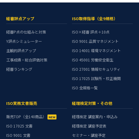
経審評点アップ
ISO取得指導（全9規格）
経審P点の仕組みと対策
ISO×経審 評点＋10点
Y評点シミュレーター
ISO 9001 品質マネジメント
主観的評点アップ
ISO 14001 環境マネジメント
工事成績・総合評価対策
ISO 45001 労働安全衛生
経審ランキング
ISO 27001 情報セキュリティ
ISO 17025 試験所・校正機関
ISO 全規格一覧
ISO実務文書販売
経理検定対策・その他
販売TOP（全140商品）
経理検定 講座案内・申込み
ISO 17025 文書
経理検定 講座予定表
ISO 9001 文書
セミナー・講座予定