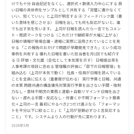
けでも十分 自由記述をなくし、選択式＋数値入力中心にする 良
い日報の具体例をサンプルとして共有する 「完璧に書かなくて
いい、短くていい」と上司が明言する ④ フィードバック面（書
いた意味を感じさせる） 日報を出しても何も反応がないと、誰
でも出す気を失います。 上司が日報を読んだら一言でもコメン
ト・既読マークをつける（これだけで継続率が大幅に上がる）
日報の情報が現場会議・週報に実際に活用されていることを見
せる 「この報告のおかげで問題が早期発見できた」という成功
事例を共有する 優れた日報を書いた担当者を月1回でも紹介す
る ⑤ 評価・文化面（会社として本気度を示す） 日報提出率を
人事考課の項目に含める 管理職の評価に「部下の日報管理」を
組み込む（上司が本気で動く） 社長・役員が日報を読んでいる
ことを全員に伝える（重要度が伝わる） 実行予算と日報、共通
の本質 問題共通の構造優先対策実行予算を出さない手間・強制
力なし・意味不明次の業務と連動＋自動リマインド日報を出さ
ない・遅れる手間・反応なし・何書くか不明フォーマット簡素
化＋上司の一言 最初にやるべき2つだけ選ぶなら 「フォーマッ
トを半分以下に絞ること」と「上司が翌朝必ずひと言反応する
こと」 です。システムより人の行動が先に変わります。
2026年5月