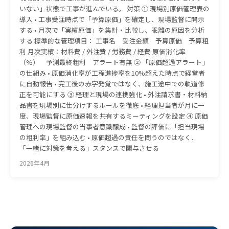
いない」状態で工事が進んでいる。 対策 ① 現場別原価管理表の
導入 • 工事受注時点で「予算原価」を確定し、現場監督に開示
する • 月次で「実績原価」を集計・比較し、乖離の原因を分析
する 標準的な管理項目： 工事名 受注金額 予算原価 予算粗
利 月次実績：材料費 / 外注費 / 労務費 / 経費 原価消化率
（%） 予測最終粗利 アラート有無 ② 「原価超過アラート」
の仕組み • 原価消化率が工程進捗率を10%超えた時点で経営者
に自動報告 • 完工後の赤字発覚ではなく、施工途中での軌道修
正を可能にする ③ 経理と現場の連携強化 • 外注請求書・材料納
品書を現場別に仕分けするルールを徹底 • 経理担当者が月に一
度、現場監督に原価速報を共有するミーティングを設定 ④ 原価
管理への現場監督の当事者意識醸成 • 監督の評価に「担当現場
の粗利率」を組み込む • 原価超過の責任を問うのではなく、
「一緒に対策を考える」スタンスで関与させる
2026年4月