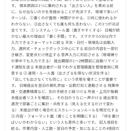
す。 根本原因は3つに集約される 「出さない人」を責める前
に、なぜ出ないのかを見極めることが先決です。 現場で多いパ
ターンは、①書くのが面倒・時間がかかる、②何に使われるか
わからない、③出さなくても誰も何も言わない、この3つがほぼ
全てです。 ① システム・ツール面（書きやすくする） 日報が続
かない最大の理由は「書く手間」です。 スマホから5分以内で
入力できるフォーマットに絞る 天気・日付・現場名は自動入
力、選択式・チェックボックス中心にする 前日の内容を一部引
き継ぎ、変更点だけ修正する 音声入力に対応させる（現場帰り
の車中でも入力できる） 提出期限の1〜2時間前に自動リマイン
ド通知を送る 未提出者が一目でわかる管理画面を管理者側に用
意する ② 運用・ルール面（出さざるを得ない状況を作る）
「出しても出さなくても同じ」という状態を壊すことが重要で
す。 日報提出を翌日の朝礼参加・出勤打刻と連動させる 残業申
請・交通費精算など、別の手続きと紐づける 所長・上司が毎朝
未提出者リストを確認し、その日のうちに一声かける 提出率を
週次で部署ごとに集計・共有する（見える化するだけで変わ
る） 未提出が続く場合のエスカレーションルールを明文化する
③ 内容・フォーマット面（書くことを明確にする） 「何を書け
ばいいかわからない」という人も意外と多いです。 記入項目を
絞る。作業内容・人工数・翌日の予定・気になることの4項目だ