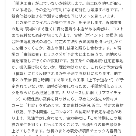
「関連工事」が出ていないか確認します。前工区を他社が取っ
ている場合、その会社が有利になる可能性も考慮すべきです。3.
競合他社の動きを予測する他社も同じリストを見ています。
「どの案件にライバルが集中するか」を予測します。近隣業者
の動向: 現場のすぐ近くに資材置場や本店がある業者は、コスト
面で有利なため必ず狙ってきます。実績（ポイント）の推測: 総
合評価落札方式の場合、特定の工法や表彰実績を持つ他社がど
こを狙ってくるか、過去の落札結果と照らし合わせます。4. 現
場の「事前調査」とリスク分析予定表に出た時点で、現地の状
況を確認しに行くのが鉄則です。施工条件の難易度: 住宅密集地
か、搬入路は狭くないか、埋設物はないか。これらは予定価格
（積算）にどう反映されるかを予測する材料になります。他工
事との干渉: 同じ時期にすぐ隣で別の工事（上下水道など）が予
定されていないか。調整が必要になるため、手間が増えるリス
クをあらかじめ把握します。5. リソース供給網（サプライチェ
ーン）の確保良い案件を見つけたら、早めに外注先や資材メー
カーに「打診」を始めます。主要資材の確保: 近年、特定の資材
（鉄筋、半導体関連、生コンなど）の納期が不安定な場合があ
ります。発注予定に合わせて、協力会社に「この時期にこの規
模の案件を狙う」と伝えておくことで、見積もりの優先順位を
上げてもらえます。分析のまとめ表分析項目チェック内容目的