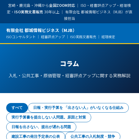
宮崎・鹿児島・沖縄から
全国ZOOM対応
｜ ISO・経審評点アップ・経理検
定・
ISO実務文書販売
30年以上 ｜ 有限会社 都城情報ビジネス（MJB）が直
接担当
有限会社 都城情報ビジネス（MJB）
ISOコンサルタント ｜ 経審評点アップ ｜ ISO実務文書販売 ｜ 経理検定
コラム
入札・公共工事・原価管理・経審評点アップに関する実務解説
すべて
日報・実行予算を 「出さない人」がいなくなる仕組み
実行予算書を提出しない人問題。原因と対策
日報を出さない、提出が遅れる問題
建設工事の発注予定表の公表
公共工事の入札制度・競争