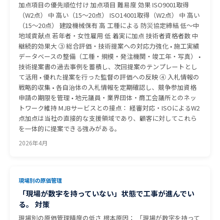
加点項目の優先順位付け 加点項目 難易度 効果 ISO9001取得
（W2点） 中 高い（15〜20点） ISO14001取得（W2点） 中 高い
（15〜20点） 建設機械保有 高 工種による 防災協定締結 低〜中
地域貢献点 若年者・女性雇用 低 着実に加点 技術者資格者数 中
継続的効果大 ③ 総合評価・技術提案への対応力強化 • 施工実績
データベースの整備（工種・規模・発注機関・竣工年・写真） •
技術提案書の過去事例を蓄積し、次回提案のテンプレートとし
て活用 • 優れた提案を行った監督の評価への反映 ④ 入札情報の
戦略的収集 • 各自治体の入札情報を定期確認し、競争参加資格
申請の期限を管理 • 地元議員・業界団体・商工会議所とのネッ
トワーク維持 MJBサービスとの接点： 経審対応・ISOによるW2
点加点は当社の直接的な支援領域であり、顧客に対してこれら
を一体的に提案できる強みがある。
2026年4月
現場別の原価管理
「現場が数字を持っていない」状態で工事が進んでい
る。 対策
現場別の原価管理精度の低さ 根本原因： 「現場が数字を持って