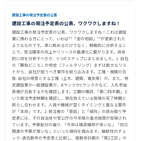
建設工事の発注予定表の公表
建設工事の発注予定表の公表、ワクワクしますね！
建設工事の発注予定表の公表、ワクワクしますね！これは建設
業に携わる方にとって、いわば**「宝の地図」**が更新された
ようなものです。単に眺めるだけでなく、戦略的に分析するこ
とで、受注確率の向上やリソースの最適化に繋がります。具体
的に何を分析すべきか、5つのステップにまとめました。1. 自社
の「勝負どころ」の特定（フィルタリング）まずは膨大なリス
トから、自社が狙うべき案件を絞り込みます。工種・規模の合
致: 自社の得意とする工種（土木、建築、電気等）か。また、特
定建設業か一般建設業か、BランクかCランクかなど、入札参加
資格が合致するかを確認します。工期の確認: 「第◯四半期」と
いう発注予定時期を確認し、現在抱えている現場の完了時期と
照らし合わせます。人員や機械が空くタイミングと重なる案件
が「本命」です。2. 発注者の「意図」と「傾向」の読み取り予
定表には、その自治体や官公庁の今年度の重点施策が反映され
ています。予算配分の偏り: 「今年は橋梁補修が多いな」「防災
関連の予算が厚いな」といった傾向を掴みます。継続性のチェ
ック: 過去数年の予定表と比較し、複数年計画の「第2工区」や