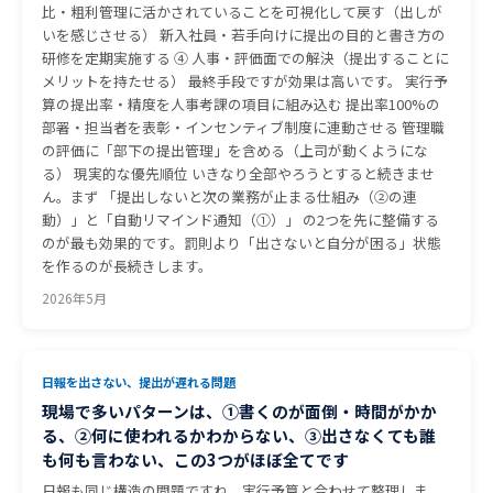
比・粗利管理に活かされていることを可視化して戻す（出しが
いを感じさせる） 新入社員・若手向けに提出の目的と書き方の
研修を定期実施する ④ 人事・評価面での解決（提出することに
メリットを持たせる） 最終手段ですが効果は高いです。 実行予
算の提出率・精度を人事考課の項目に組み込む 提出率100%の
部署・担当者を表彰・インセンティブ制度に連動させる 管理職
の評価に「部下の提出管理」を含める（上司が動くようにな
る） 現実的な優先順位 いきなり全部やろうとすると続きませ
ん。まず 「提出しないと次の業務が止まる仕組み（②の連
動）」と「自動リマインド通知（①）」 の2つを先に整備する
のが最も効果的です。罰則より「出さないと自分が困る」状態
を作るのが長続きします。
2026年5月
日報を出さない、提出が遅れる問題
現場で多いパターンは、①書くのが面倒・時間がかか
る、②何に使われるかわからない、③出さなくても誰
も何も言わない、この3つがほぼ全てです
日報も同じ構造の問題ですね。実行予算と合わせて整理しま