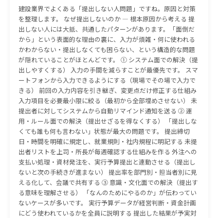
建設業界でよくある「提出しない人問題」ですね。原因と対策
を整理します。 なぜ提出しないのか — 根本原因から考える 提
出しない人には大抵、共通したパターンがあります。「面倒だ
から」という表面的な理由の裏に、入力が煩雑・何に使われる
かわからない・提出しなくても困らない、という構造的な問題
が隠れていることがほとんどです。 ① システム面での解決（提
出しやすくする） 入力の手間を減らすことが最優先です。 スマ
ートフォンから入力できるようにする（現場でその場で入力で
きる） 前回の入力内容を引き継ぎ、変更点だけ修正する仕組み
入力項目を必要最小限に絞る（最初から全部埋めさせない） 未
提出者に対してシステムから自動リマインド通知を送る ② 運
用・ルール面での解決（提出せざるを得なくする） 「提出しな
くても誰も何も言わない」状態が最大の問題です。 提出締切
日・時間を明確に規定し、就業規則・社内規程に明記する 未提
出者リストを上司・所長が毎週確認する仕組みを作る 外注への
支払い処理・資材発注を、実行予算提出と連動させる（提出し
ないと次の手続きが進まない） 提出率を部門別・担当者別に見
える化して、会議で共有する ③ 意識・文化面での解決（提出す
る意味を理解させる） 「なんのためにやるのか」が伝わってい
ないケースが多いです。 実行予算データが経営判断・資金計画
にどう使われているかを全員に説明する 提出した結果が予実対